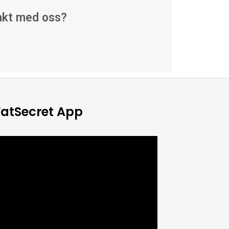
takt med oss?
FatSecret App