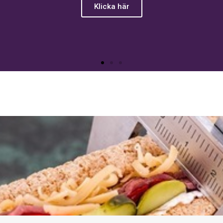
eter är det självklara valet för dig som vill räkna 
 ha andra avancerade eller knepiga funktioner att håll
Klicka här