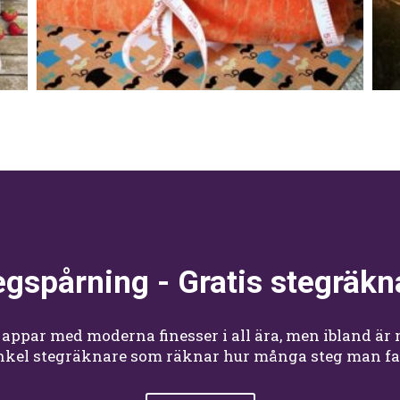
Pacer Pedometer - Steg- oc
kaloriräknare