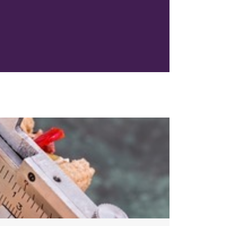
steg och som
a koll på.