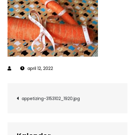
april 12, 2022
Inläggsnavigering
appetizing-3153102_1920.jpg