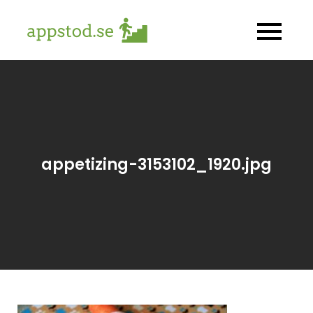
Skip
to
appstod.se
Allt om hälsoappar
content
appetizing-3153102_1920.jpg