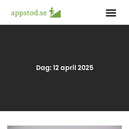
Skip
to
appstod.se
Allt om hälsoappar
content
Dag:
12 april 2025