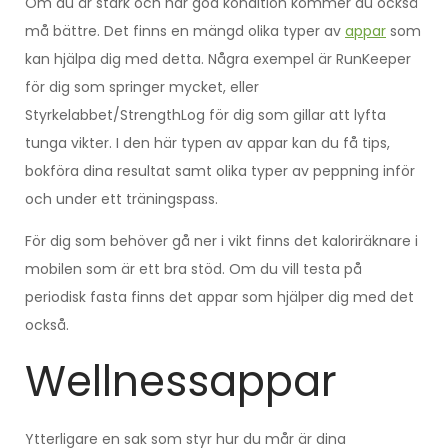
Om du är stark och har god kondition kommer du också
må bättre. Det finns en mängd olika typer av
appar
som
kan hjälpa dig med detta. Några exempel är RunKeeper
för dig som springer mycket, eller
Styrkelabbet/StrengthLog för dig som gillar att lyfta
tunga vikter. I den här typen av appar kan du få tips,
bokföra dina resultat samt olika typer av peppning inför
och under ett träningspass.
För dig som behöver gå ner i vikt finns det kaloriräknare i
mobilen som är ett bra stöd. Om du vill testa på
periodisk fasta finns det appar som hjälper dig med det
också.
Wellnessappar
Ytterligare en sak som styr hur du mår är dina