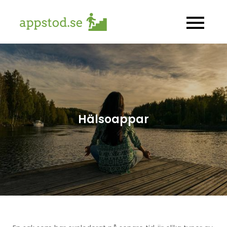
Skip
to
appstod.se
Allt om hälsoappar
content
Hälsoappar