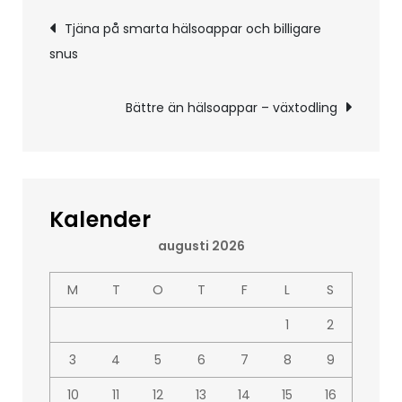
Inläggsnavigering
Tjäna på smarta hälsoappar och billigare
snus
Bättre än hälsoappar – växtodling
Kalender
augusti 2026
M
T
O
T
F
L
S
1
2
3
4
5
6
7
8
9
10
11
12
13
14
15
16