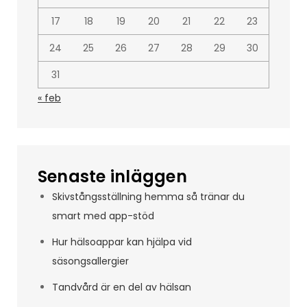
17
18
19
20
21
22
23
24
25
26
27
28
29
30
31
« feb
Senaste inläggen
Skivstångsställning hemma så tränar du
smart med app-stöd
Hur hälsoappar kan hjälpa vid
säsongsallergier
Tandvård är en del av hälsan