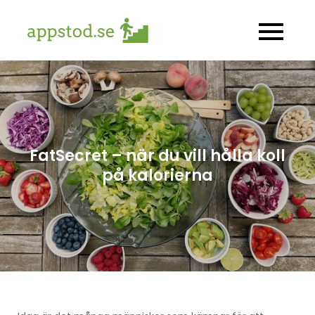
Skip
to
appstod.se
Allt om hälsoappar
content
FatSecret – när du vill hålla koll
på kalorierna