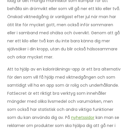
Idag är det många människor som kämpar för att
behålla sin drömvikt eller som vill gå ner ett kilo eller två.
Önskad viktnedgång är vanligast efter jul när man har
ätit lite för mycket gott, men också inför sommaren
eller i samband med ohälsa och övervikt. Genom att gå
ner ett kilo eller två kan du inte bara känna dig mer
självsäker i din kropp, utan du blir också hälsosammare
och orkar mycket mer.
Att ta hjälp av en kaloriräknings-app är ett bra alternativ
för den som vill få hjälp med viktnedgången och som
samtidigt vill ha en app som är rolig och underhållande.
FatSecret är ett riktigt bra verktyg som innehåller
mängder med olika livsmedel och varumärken, men
som också har statistisk och andra viktiga funktioner
som du kan använda dig av. På
nyhetssidor
kan man se
reklamer om produkter som ska hjälpa dig att gå ner i