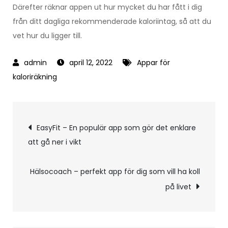
Därefter räknar appen ut hur mycket du har fått i dig
från ditt dagliga rekommenderade kaloriintag, så att du
vet hur du ligger till.
april 12, 2022
Appar för
kaloriräkning
Inläggsnavigering
EasyFit – En populär app som gör det enklare
att gå ner i vikt
Hälsocoach – perfekt app för dig som vill ha koll
på livet