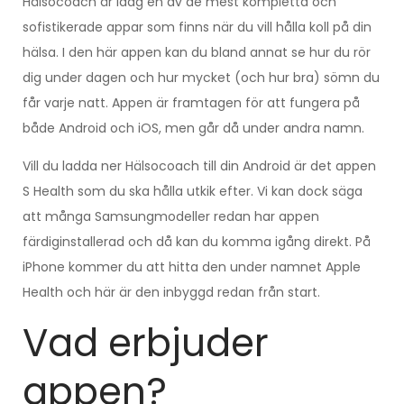
Hälsocoach är idag en av de mest kompletta och
sofistikerade appar som finns när du vill hålla koll på din
hälsa. I den här appen kan du bland annat se hur du rör
dig under dagen och hur mycket (och hur bra) sömn du
får varje natt. Appen är framtagen för att fungera på
både Android och iOS, men går då under andra namn.
Vill du ladda ner Hälsocoach till din Android är det appen
S Health som du ska hålla utkik efter. Vi kan dock säga
att många Samsungmodeller redan har appen
färdiginstallerad och då kan du komma igång direkt. På
iPhone kommer du att hitta den under namnet Apple
Health och här är den inbyggd redan från start.
Vad erbjuder
appen?